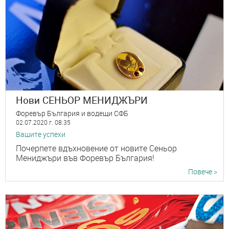
Нови СЕНЬОР МЕНИДЖЪРИ
Форевър България и водещи СФБ
02.07.2020 г. 08:35
Вашите успехи
Почерпете вдъхновение от новите Сеньор
Мениджъри във Форевър България!
Повече >