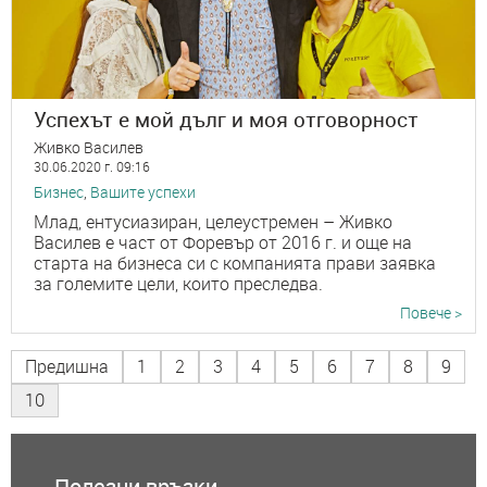
Успехът е мой дълг и моя отговорност
Живко Василев
30.06.2020 г. 09:16
Бизнес
,
Вашите успехи
Млад, ентусиазиран, целеустремен – Живко
Василев е част от Форевър от 2016 г. и още на
старта на бизнеса си с компанията прави заявка
за големите цели, които преследва.
Повече >
Предишна
1
2
3
4
5
6
7
8
9
10
Полезни връзки