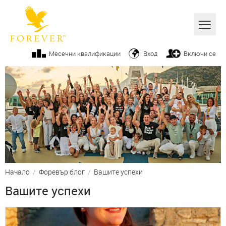
Всички
Месечни квалификации
Вход
Включи се
Алое вера
Бизнес
Продукти
Козметика
От ръководството
Начало
/
Форевър блог
/
Вашите успехи
Вашите успехи
Вашите успехи
Фитнес
Начин на живот