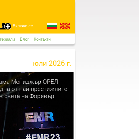
Включи се
териали
Блог
Контакти
юли 2026 г.
ама Мениджър ОРЕЛ
една от най-престижните
в света на Форевър.