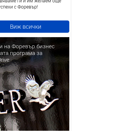
вяваме ги и им желаем още
успехи с Форевър!
Виж всички
и на Форевър бизнес
ата програма за
rive