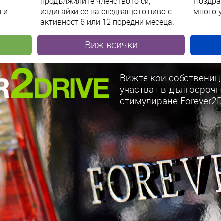
продължилите членството си,
Поздра
 и
издигайки се на следващото ниво с
много 
активност 6 или 12 поредни месеца.
Виж всички
Вижте кои собствениц
участват в дългосрочн
стимулиране Forever2D