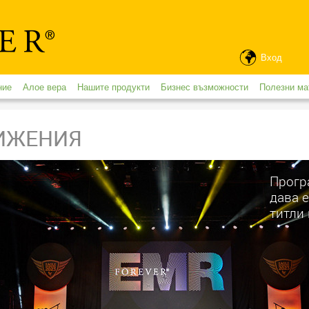
Вход
ние
Алое вера
Нашите продукти
Бизнес възможности
Полезни ма
ИЖЕНИЯ
Прогр
дава 
титли 