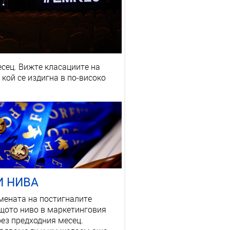
сец. Вижте класациите на
кой се издигна в по-високо
И НИВА
имената на постигналите
щото ниво в маркетинговия
рез предходния месец.