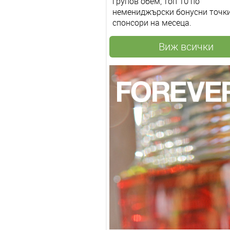
групов обем, топ 10 по
немениджърски бонусни точки
спонсори на месеца.
Виж всички