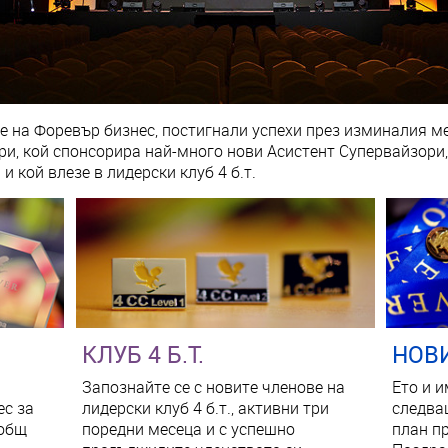
 на Форевър бизнес, постигнали успехи през изминалия ме
и, кой спонсорира най-много нови Асистент Супервайзори, 
и кой влезе в лидерски клуб 4 б.т.
КЛУБ 4 Б.Т.
НОВ
Запознайте се с новите членове на
Ето и 
ес за
лидерски клуб 4 б.т., активни три
следва
 общ
поредни месеца и с успешно
план п