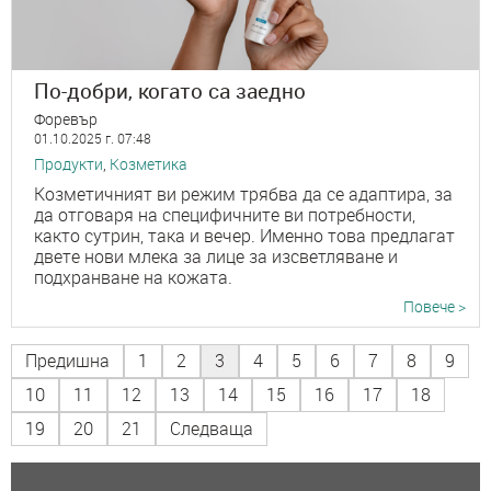
По-добри, когато са заедно
Форевър
01.10.2025 г. 07:48
Продукти
,
Козметика
Козметичният ви режим трябва да се адаптира, за
да отговаря на специфичните ви потребности,
както сутрин, така и вечер. Именно това предлагат
двете нови млека за лице за изсветляване и
подхранване на кожата.
Повече >
Предишна
1
2
3
4
5
6
7
8
9
10
11
12
13
14
15
16
17
18
19
20
21
Следваща