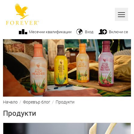
Всички
Месечни квалификации
Вход
Включи се
Алое вера
Бизнес
Продукти
Козметика
От ръководството
Начало
/
Форевър блог
/
Продукти
Вашите успехи
Продукти
Фитнес
Начин на живот