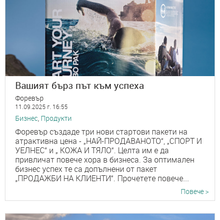
Вашият бърз път към успеха
Форевър
11.09.2025 г. 16:55
Бизнес
,
Продукти
Форевър създаде три нови стартови пакети на
атрактивна цена - „НАЙ-ПРОДАВАНОТО“, „СПОРТ И
УЕЛНЕС“ и „ КОЖА И ТЯЛО“. Целта им е да
привличат повече хора в бизнеса. За оптимален
бизнес успех те са допълнени от пакет
„ПРОДАЖБИ НА КЛИЕНТИ“. Прочетете повече...
Повече >