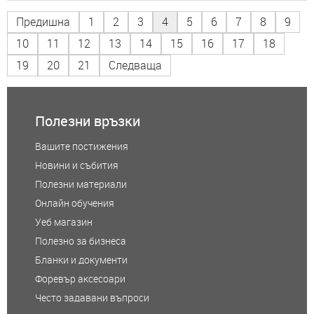
Предишна
1
2
3
4
5
6
7
8
9
10
11
12
13
14
15
16
17
18
19
20
21
Следваща
Полезни връзки
Вашите постижения
Новини и събития
Полезни материали
Онлайн обучения
Уеб магазин
Полезно за бизнеса
Бланки и документи
Форевър аксесоари
Често задавани въпроси