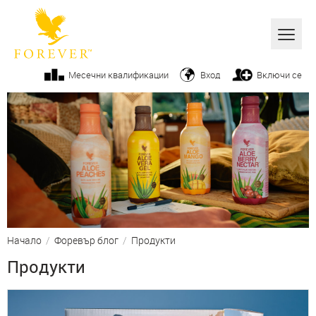
Всички
Месечни квалификации
Вход
Включи се
Алое вера
Бизнес
Продукти
Козметика
От ръководството
Начало
/
Форевър блог
/
Продукти
Вашите успехи
Продукти
Фитнес
Начин на живот