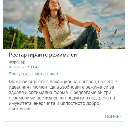
Рестартирайте режима си
Форевър
01.08.2025 г. 11:42
Продукти
,
Начин на живот
Може би още сте с ваканционна нагласа, но сега е
идеалният момент да възобновите режима си за
здраве и оптимална форма. Предлагаме ви три
незаменими всекидневни продукта в подкрепа на
имунитета, енергията и цялостното добро
състояние.
Повече >