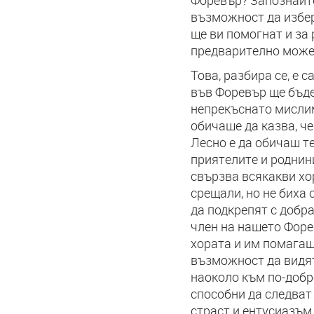
Форевър? Запознайте
възможност да избера
ще ви помогнат и за 
предварително может
Това, разбира се, е с
във Форевър ще бъде
непрекъснато мислим 
обичаше да казва, че
Лесно е да обичаш те
приятелите и роднини
свързва всякакви хор
срещали, но не биха
да подкрепят с добр
член на нашето Форе
хората и им помагаш
възможност да видят
наоколо към по-добро
способни да следват
страст и ентусиазъм