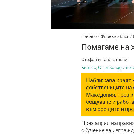
Начало
/
Форевър блог
/
Помагаме на х
Стефан и Таня Стаеви
Бизнес
,
От ръководствот
Наближава краят н
собствениците на 
Македония, през к
общуване и работа
към срещите и пре
През април направи
обучение за изгражд