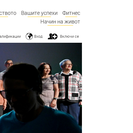
ството
Вашите успехи
Фитнес
Начин на живот
алификации
Вход
Включи се