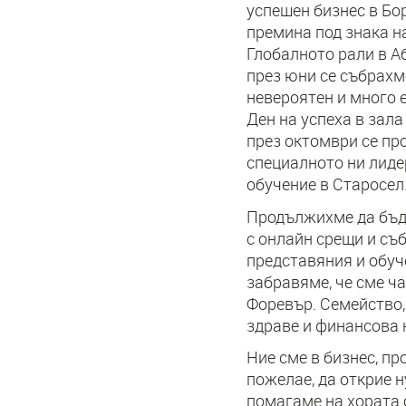
успешен бизнес в Бо
премина под знака н
Глобалното рали в А
през юни се събрахм
невероятен и много
Ден на успеха в зала
през октомври се пр
специалното ни лиде
обучение в Старосел
Продължихме да бъд
с онлайн срещи и съ
представяния и обуч
забравяме, че сме ч
Форевър. Семейство,
здраве и финансова 
Ние сме в бизнес, п
пожелае, да открие н
помагаме на хората 