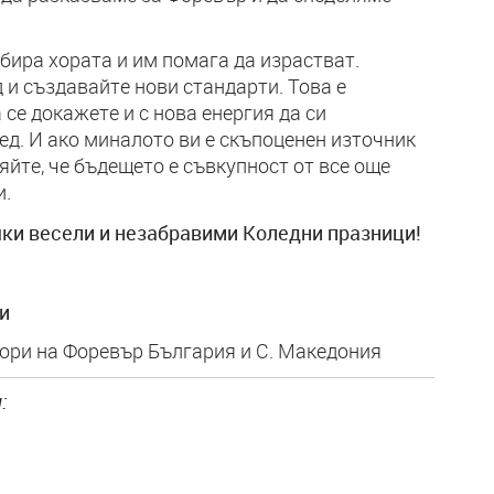
ира хората и им помага да израстват.
 и създавайте нови стандарти. Това е
се докажете и с нова енергия да си
ед. И ако миналото ви е скъпоценен източник
вяйте, че бъдещето е съвкупност от все още
и.
ки весели и незабравими Коледни празници!
и
ори на Форевър България и С. Македония
: