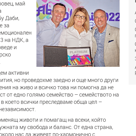
ровец, май
а
бу Даби,
е за
 емоционален
 3 на НДК, а
оведе и
рско
.
ем активни
бития, но проведохме заедно и още много други
ения на живо и всичко това ни помогна да не
аст от едно голямо семейство – семейството на
 в което всички преследваме обща цел –
независимост.
роменящ животи и помагащ на всеки, който
ужната му свобода и баланс. От една страна,
около нас да живеят по-хармонично с