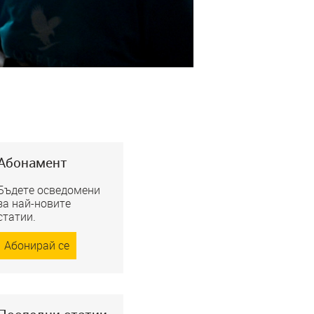
Абонамент
Бъдете осведомени
за най-новите
статии.
Абонирай се