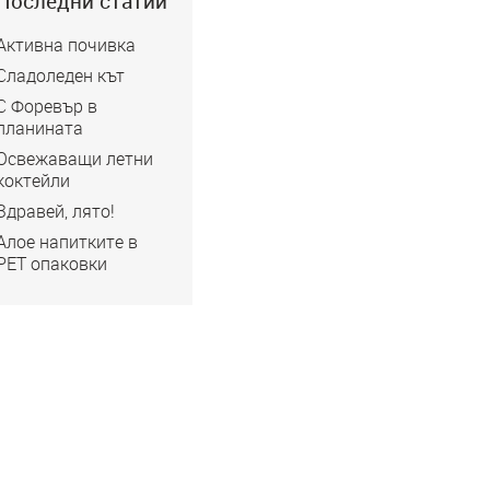
Последни статии
Активна почивка
Сладоледен кът
С Форевър в
планината
Освежаващи летни
коктейли
Здравей, лято!
Алое напитките в
РЕТ опаковки