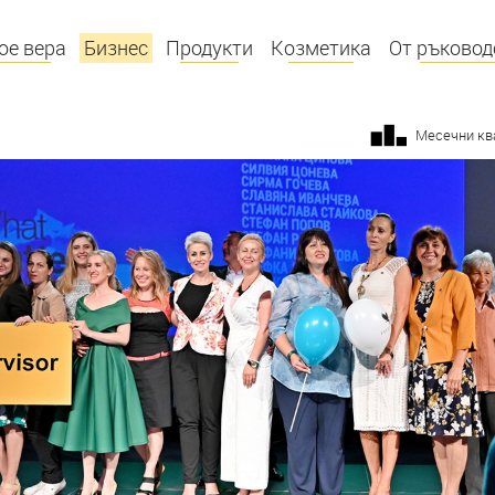
ое вера
Бизнес
Продукти
Козметика
От ръковод
Месечни кв