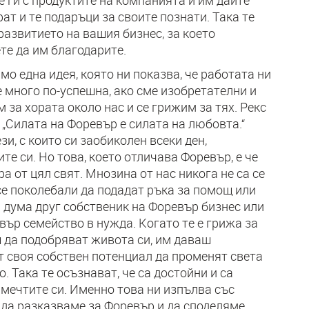
 ги с продуктите на компанията и им дайте
т и те подаръци за своите познати. Така те
развитието на вашия бизнес, за което
е да им благодарите.
амо една идея, която ни показва, че работата ни
 много по-успешна, ако сме изобретателни и
за хората около нас и се грижим за тях. Рекс
 „Силата на Форевър е силата на любовта.“
зи, с които си заобиколен всеки ден,
те си. Но това, което отличава Форевър, е че
а от цял свят. Мнозина от нас никога не са се
 се поколебали да подадат ръка за помощ или
а дума друг собственик на Форевър бизнес или
вър семейство в нужда. Когато те е грижа за
 да подобряват живота си, им даваш
 своя собствен потенциал да променят света
. Така те осъзнават, че са достойни и са
 мечтите си. Именно това ни изпълва със
 да разказваме за Форевър и да споделяме