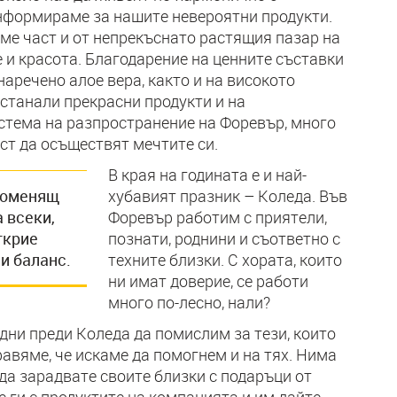
информираме за нашите невероятни продукти.
сме част и от непрекъснато растящия пазар на
е и красота. Благодарение на ценните съставки
наречено алое вера, както и на високото
останали прекрасни продукти и на
тема на разпространение на Форевър, много
т да осъществят мечтите си.
В края на годината е и най-
променящ
хубавият празник – Коледа. Във
 всеки,
Форевър работим с приятели,
ткрие
познати, роднини и съответно с
и баланс.
техните близки. С хората, които
ни имат доверие, се работи
много по-лесно, нали?
 дни преди Коледа да помислим за тези, които
равяме, че искаме да помогнем и на тях. Нима
да зарадвате своите близки с подаръци от