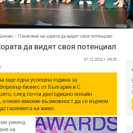
Бизнес
/
Помагаме на хората да видят своя потенциал
ората да видят своя потенциал
01.12.2022 г. 09:20
о
а още една успешна година за
Форевър бизнес от България и С.
оято, след почти двегодишно онлайн
, отново имахме възможност да се върнем
дставянията на живо.
хме уикенд
ане на