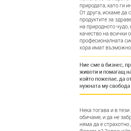
природата, като ги 
От друга, искаме да 
продуктите за здрав
на природното чудо, 
качество на всички 
професионалната сис
хора имат възможнос
Ние сме в бизнес, 
животи и помагащ на
който пожелае, да о
нужната му свобода 
Нека тогава и в тези
обичаме, и да не заб
няма да е страхотно 