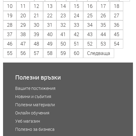
10
11
12
13
14
15
16
17
18
19
20
21
22
23
24
25
26
27
28
29
30
31
32
33
34
35
36
37
38
39
40
41
42
43
44
45
46
47
48
49
50
51
52
53
54
55
56
57
58
59
60
Следваща
Полезни връзки
Вашите постижения
Новини и събития
Полезни материали
Онлайн обучения
Уеб магазин
Полезно за бизнеса