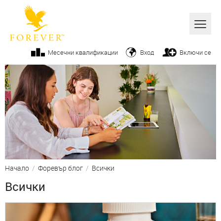
Всички
Месечни квалификации
Вход
Включи се
Алое вера
Бизнес
Продукти
Козметика
От ръководството
Начало
/
Форевър блог
/
Всички
Вашите успехи
Всички
Фитнес
Начин на живот