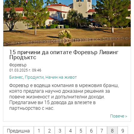
15 причини да опитате Форевър Ливинг
Продъктс
Форевър
01.03.2025 г. 09:46
Бизнес
,
Продукти
,
Начин на живот
Форевър е водеща компания в мрежовия бранш,
която предлага научно доказани решения за
повече жизненост и допълнителни доходи.
Предлагаме ви 15 довода да влезете в
партньорство с нас.
Повече >
Предишна
1
2
3
4
5
6
7
8
9