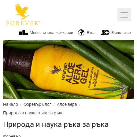
Всички
Месечни квалификации
Вход
Включи се
Алое вера
Бизнес
Продукти
Козметика
От ръководството
Начало
/
Форевър блог
/
Алое вера
/
Вашите успехи
Природа и наука ръка за ръка
Фитнес
Природа и наука ръка за ръка
Начин на живот
Форевър