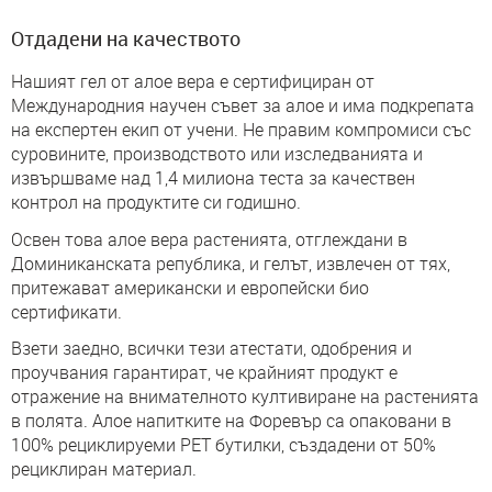
Отдадени на качеството
Нашият гел от алое вера е сертифициран от
Международния научен съвет за алое и има подкрепата
на експертен екип от учени. Не правим компромиси със
суровините, производството или изследванията и
извършваме над 1,4 милиона теста за качествен
контрол на продуктите си годишно.
Освен това алое вера растенията, отглеждани в
Доминиканската република, и гелът, извлечен от тях,
притежават американски и европейски био
сертификати.
Взети заедно, всички тези атестати, одобрения и
проучвания гарантират, че крайният продукт е
отражение на внимателното култивиране на растенията
в полята. Алое напитките на Форевър са опаковани в
100% рециклируеми PET бутилки, създадени от 50%
рециклиран материал.