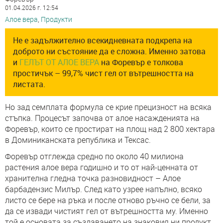
01.04.2026 г. 12:54
Алое вера
,
Продукти
Не е задължително всекидневната подкрепа на
доброто ни състояние да е сложна. Именно затова
и
ГЕЛЪТ ОТ АЛОЕ ВЕРА
на Форевър е толкова
простичък – 99,7% чист гел от вътрешността на
листата.
Но зад семплата формула се крие прецизност на всяка
стъпка. Процесът започва от алое насажденията на
Форевър, които се простират на площ над 2 800 хектара
в Доминиканската република и Тексас.
Форевър отглежда средно по около 40 милиона
растения алое вера годишно и то от най-ценната от
хранителна гледна точка разновидност – Алое
барбадензис Милър. След като узрее напълно, всяко
листо се бере на ръка и после отново ръчно се бели, за
да се извади чистият гел от вътрешността му. Именно
той е основата за създаването на знаковия ни продукт.