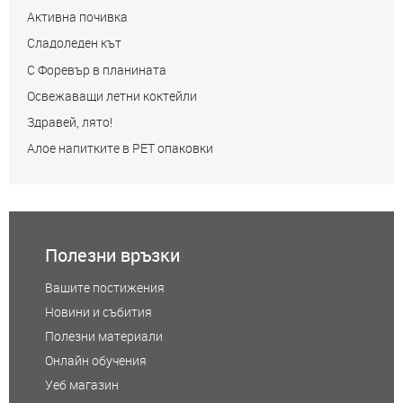
Активна почивка
Сладоледен кът
С Форевър в планината
Освежаващи летни коктейли
Здравей, лято!
Алое напитките в РЕТ опаковки
Полезни връзки
Вашите постижения
Новини и събития
Полезни материали
Онлайн обучения
Уеб магазин