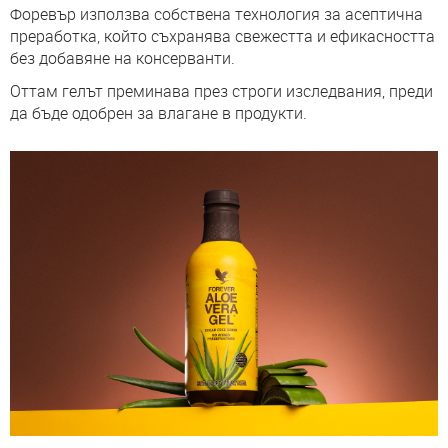
Форевър използва собствена технология за асептична
преработка, който съхранява свежестта и ефикасността
без добавяне на консерванти.
Оттам гелът преминава през строги изследвания, преди
да бъде одобрен за влагане в продукти.