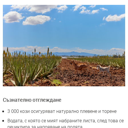
Съзнателно отглеждане
3 000 кози осигуряват натурално плевене и торене
Водата, с която се мият набраните листа, след това се
рециклира за напояване на полята