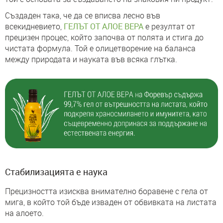
Създаден така, че да се вписва лесно във
всекидневието,
ГЕЛЪТ ОТ АЛОЕ ВЕРА
е резултат от
прецизен процес, който започва от полята и стига до
чистата формула. Той е олицетворение на баланса
между природата и науката във всяка глътка.
Стабилизацията е наука
Прецизността изисква внимателно боравене с гела от
мига, в който той бъде изваден от обвивката на листата
на алоето.