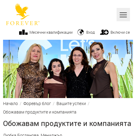
Всички
Месечни квалификации
Вход
Включи се
Алое вера
Бизнес
Продукти
Козметика
От ръководството
Начало
/
Форевър блог
/
Вашите успехи
/
Вашите успехи
Обожавам продуктите и компанията
Фитнес
Обожавам продуктите и компанията
Начин на живот
Любка Богданова, Мениджър