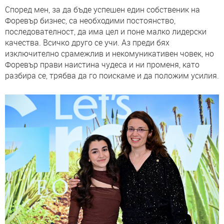
Според мен, за да бъде успешен един собственик на
Форевър бизнес, са необходими постоянство,
последователност, да има цел и поне малко лидерски
качества. Всичко друго се учи. Аз преди бях
изключително срамежлив и некомуникативен човек, но
Форевър прави наистина чудеса и ни променя, като
разбира се, трябва да го поискаме и да положим усилия.