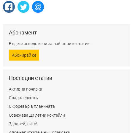
Абонамент
Бъдете осведомени за най-новите статии.
Абонирай се
Последни статии
Активна почивка
Сладоледен кът
С Форевър в планината
Освежаващи летни коктейли
Здравей, лято!
Алое напитките в РЕТ опаковки