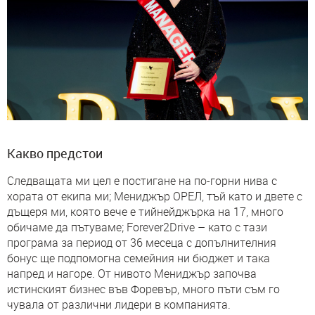
Какво предстои
Следващата ми цел е постигане на по-горни нива с
хората от екипа ми; Мениджър ОРЕЛ, тъй като и двете с
дъщеря ми, която вече е тийнейджърка на 17, много
обичаме да пътуваме; Forever2Drive – като с тази
програма за период от 36 месеца с допълнителния
бонус ще подпомогна семейния ни бюджет и така
напред и нагоре. От нивото Мениджър започва
истинският бизнес във Форевър, много пъти съм го
чувала от различни лидери в компанията.