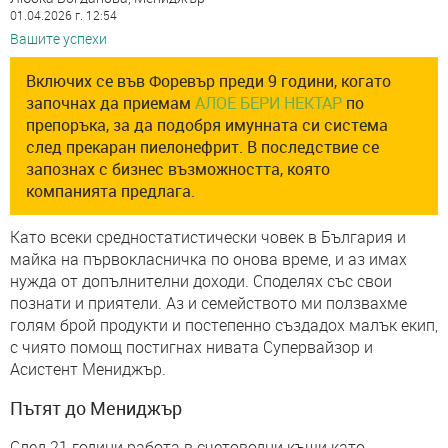
01.04.2026 г. 12:54
Вашите успехи
Включих се във Форевър преди 9 години, когато
започнах да приемам
АЛОЕ БЕРИ НЕКТАР
по
препоръка, за да подобря имунната си система
след прекаран пиелонефрит. В последствие се
запознах с бизнес възможността, която
компанията предлага.
Като всеки средностатистически човек в България и
майка на първокласничка по онова време, и аз имах
нужда от допълнителни доходи. Споделях със свои
познати и приятели. Аз и семейството ми ползвахме
голям брой продукти и постепенно създадох малък екип,
с чиято помощ постигнах нивата Супервайзор и
Асистент Мениджър.
Пътят до Мениджър
След 21 години работа в счетоводни къщи като