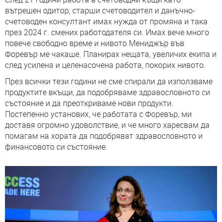
вътрешен одитор, старши счетоводител и данъчно-
счетоводен консултант имах нужда от промяна и така
през 2024 г. смених работодателя си. Имах вече много
повече свободно време и нивото Мениджър във
Форевър ме чакаше. Планирах нещата, увеличих екипа и
след усилена и целенасочена работа, покорих нивото.
През всички тези години не сме спирали да използваме
продуктите вкъщи, да подобряваме здравословното си
състояние и да преоткриваме нови продукти.
Постепенно установих, че работата с Форевър, ми
доставя огромно удоволствие, и че много харесвам да
помагам на хората да подобряват здравословното и
финансовото си състояние.