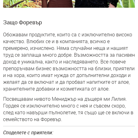
Защо Форевър
Обожавам продуктите, които са с изключително високо
качество. Влюбих се и в компанията, всичко е
премерено, изчислено. Няма случайни неща и нашият
труд се заплаща много добре. Възможността за пасивен
доход е уникална, както и наследяването. Все повече
препоръчвам бизнес възможността на близки, приятели
и на хора, които имат нужда от допълнителни доходи и
желаят да се включат и да пробват напитките от алое,
хранителните добавки и козметиката от алое.
Посвещавам нивото Мениджър на дъщеря ми Лилия.
Гордея се изключително много с нея и съвсем скоро,
след като навърши пълнолетие, тя също ще се включи в
семейството на Форевър.
Споделете с приятели: